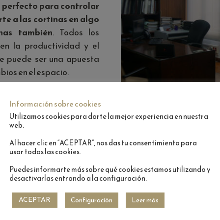
o perfecto para controlar
te a las cortinas en algo
inas también
. Todos los
n la productividad y el
que puede ser una apuesta
bios en el espacio.
Información sobre cookies
Utilizamos cookies para darte la mejor experiencia en nuestra
web.
en ser perfectas para instalar en oficinas. En decoración 
Al hacer clic en “ACEPTAR”, nos das tu consentimiento para
os materiales, hay opción de personalizar los cavados y
usar todas las cookies.
.
Puedes informarte más sobre qué cookies estamos utilizando y
desactivarlas entrando a la configuración.
 la sencillez y el minimalismo son dos aspectos a tener
s, facilidad de limpieza y resistencia.
ACEPTAR
Configuración
Leer más
 a tu disposición todo lo que necesitas para poder vestir 