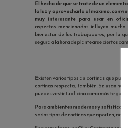
El hecho de que se trate de un element
la luz y aprovecharla al máximo, convier
muy interesante para usar en ofic
aspectos mencionados influyen mucho e
bienestar de los trabajadores, por lo 
segura a la hora de plantearse ciertos cam
Existen varios tipos de cortinas que pued
cortinas respecta, también. Se usan nuev
puedes vestir tu oficina como más te guste
Para ambientes modernos y sofisticados,
varios tipos de cortinas que aporten, ademá
Sea como fuere, en Oller Contract ponemos