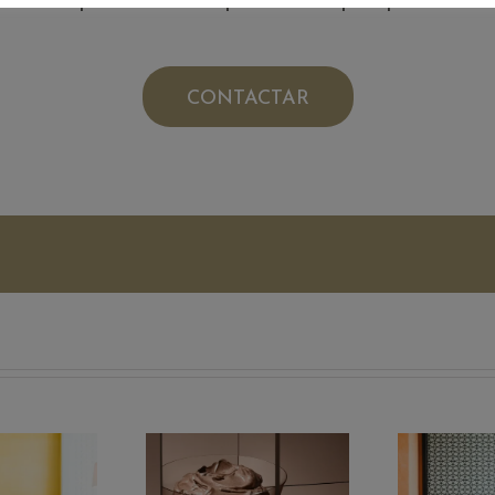
CONTACTAR
Mocha
alidad
Es
Mousse: el
entada
dopam