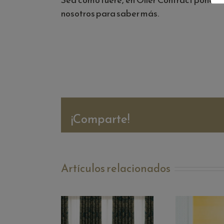
nosotros para saber más.
¡Comparte!
¿Tu diseño se
Artículos relacionados
adapta al
catálogo o el
La vit
catálogo se
repres