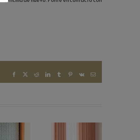
Facebook
X
Reddit
LinkedIn
Tumblr
Pinterest
Vk
Correo
electrónico
¿Tu d
ada
tilo
catál
El poder de
ina. La
catá