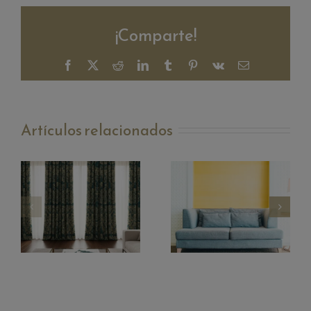
¡Comparte!
Facebook
X
Reddit
LinkedIn
Tumblr
Pinterest
Vk
Correo
electrónico
Artículos relacionados
¿Tu diseño se adapta al
catálogo o el catálogo se
La vitalidad representada
adapta a tu diseño? La
en un tono: Color del año
ventaja de la confección a
Bruguer 2025
medida.