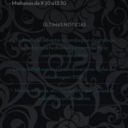
– Mañanas de 9:30 a 13:30
ÚLTIMAS NOTICIAS
¿Tu diseño se adapta al catálogo o el catálogo
se adapta a tu diseño? La ventaja de la
confección a medida.
La vitalidad representada en un tono: Color del
año Bruguer 2025
Mocha Mousse: el color del año que abraza la
calma y la sofisticación