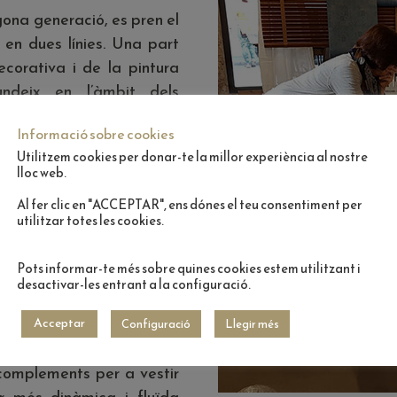
egona generació, es pren el
p en dues línies. Una part
corativa i de la pintura
fundeix en l’àmbit dels
 cortines, parquet, paper
Informació sobre cookies
Utilitzem cookies per donar-te la millor experiència al nostre
lloc web.
Al fer clic en "ACCEPTAR", ens dónes el teu consentiment per
la decoració la que
utilitzar totes les cookies.
ull Oller
, tercera
l projecte de
Oller
Pots informar-te més sobre quines cookies estem utilitzant i
desactivar-les entrant a la configuració.
Acceptar
Configuració
Llegir més
especialitzat en el món
i complements per a vestir
er més dinàmica i fluïda