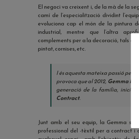
El negoci va creixent i, de la mà de la s
camí de l’especialització dividint l’equi
evoluciona cap el món de la pintura de
industrial, mentre que l’altra apro
complements per a la decoració, tals com
pintat, cornises, etc.
I és aquesta mateixa passió per a 
provoca que al 2012,
Gemma Pocor
generació de la família, iniciï e
Contract
.
Junt amb el seu equip, la Gemma s’ha 
professional del -tèxtil per a contract 
qualsevol espai-, amb l’objectiu de f