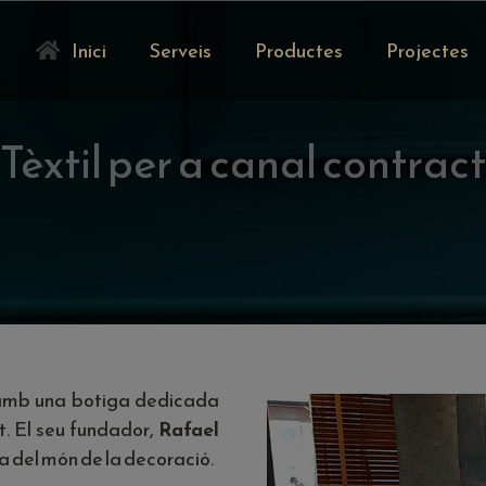
Inici
Serveis
Productes
Projectes
Tèxtil per a canal contract
66 amb una botiga dedicada
. El seu fundador,
Rafael
ta del món de la decoració.