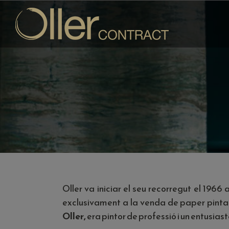
Skip
to
content
Oller va iniciar el seu recorregut el 19
exclusivament a la venda de paper pintat
Oller,
era pintor de professió i un entusias