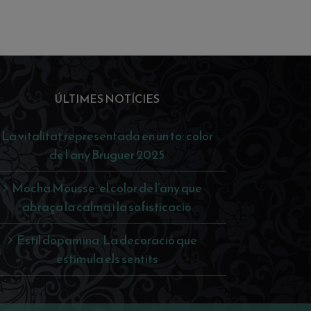
ÚLTIMES NOTÍCIES
La vitalitat representada en un to: color
de l’any Bruguer 2025
Mocha Mousse: el color de l’any que
abraça la calma i la sofisticació
Estil dopamina. La decoració que
estimula els sentits